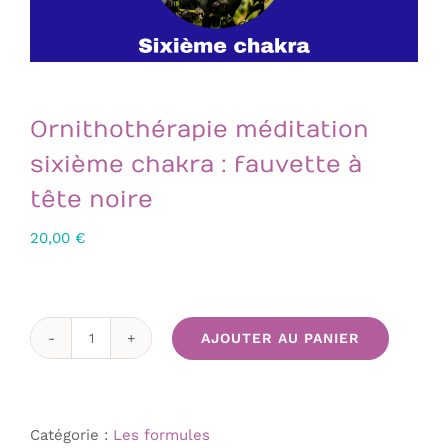
Ornithothérapie méditation
sixième chakra : fauvette à
tête noire
20,00
€
AJOUTER AU PANIER
quantité
de
Ornithothérapie
méditation
Catégorie :
Les formules
sixième