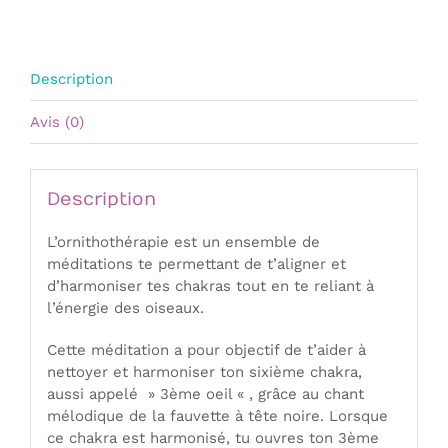
chakra
:
fauvette
à
Description
tête
noire
Avis (0)
Description
L’ornithothérapie est un ensemble de
méditations te permettant de t’aligner et
d’harmoniser tes chakras tout en te reliant à
l’énergie des oiseaux.
Cette méditation a pour objectif de t’aider à
nettoyer et harmoniser ton sixième chakra,
aussi appelé » 3ème oeil « , grâce au chant
mélodique de la fauvette à tête noire. Lorsque
ce chakra est harmonisé, tu ouvres ton 3ème