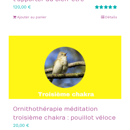
120,00
€
Note
5.00
Ajouter au panier
Détails
sur 5
Ornithothérapie méditation
troisième chakra : pouillot véloce
20,00
€