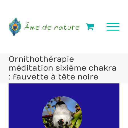
Passer
au
contenu
Ornithothérapie
méditation sixième chakra
: fauvette à tête noire