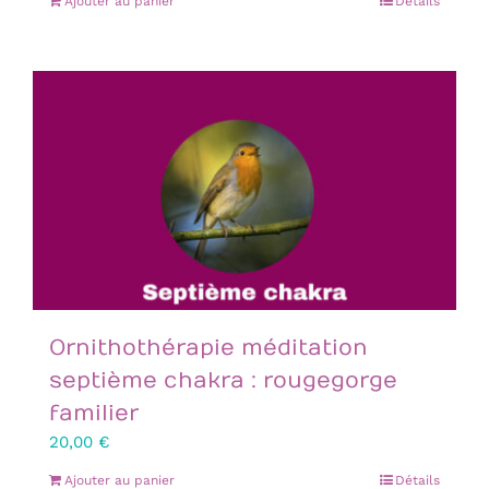
Ajouter au panier
Détails
sur 5
Ornithothérapie méditation
septième chakra : rougegorge
familier
20,00
€
Ajouter au panier
Détails