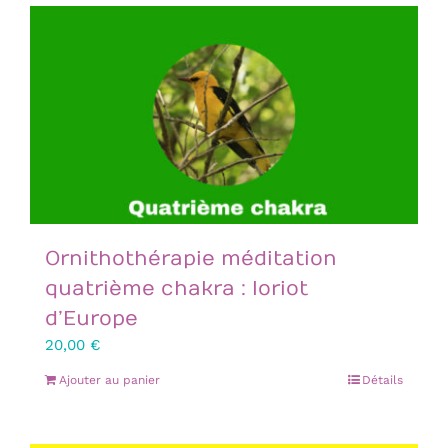
Ornithothérapie méditation
quatrième chakra : loriot
d’Europe
20,00
€
Ajouter au panier
Détails