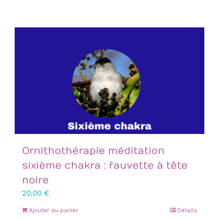
Ornithothérapie méditation
sixième chakra : fauvette à tête
noire
20,00
€
Ajouter au panier
Détails