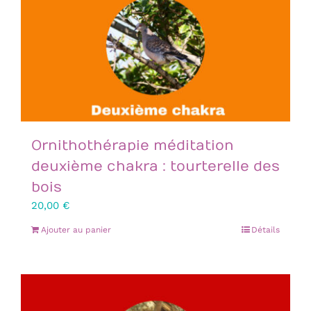
Ornithothérapie méditation
deuxième chakra : tourterelle des
bois
20,00
€
Ajouter au panier
Détails